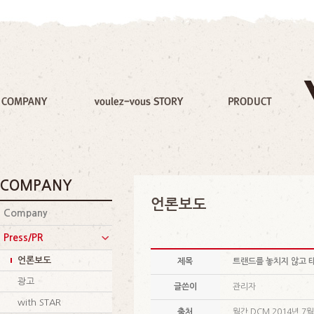
COMPANY
언론보도
Company
Press/PR
언론보도
제목
트랜드를 놓치지 않고 태
광고
글쓴이
관리자
with STAR
출처
월간 DCM 2014년 7