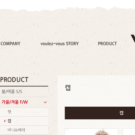
PRODUCT
캡
봄/여름 S/S
가을/겨울 F/W
햇
캡
캡
비니&베레